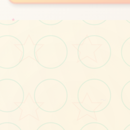
★
🧫
～