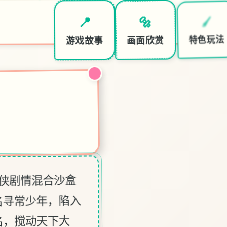
🖌️
🔩
📍
特色玩法
画面欣赏
游戏故事
★
武侠剧情混合沙盒
名寻常少年，陷入
名，搅动天下大