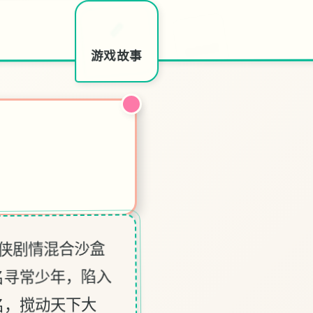
🛄
🎆
📏
特色玩法
画面欣赏
游戏故事
武侠剧情混合沙盒
名寻常少年，陷入
名，搅动天下大