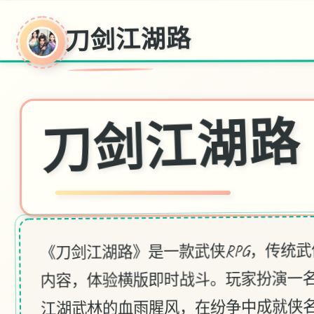
刀剑江湖路
刀剑江湖路
《刀剑江湖路》是一款武侠RPG，传统
内容，体验横版即时战斗。玩家扮演一
江湖武林的血雨腥风，在纷争中成就侠