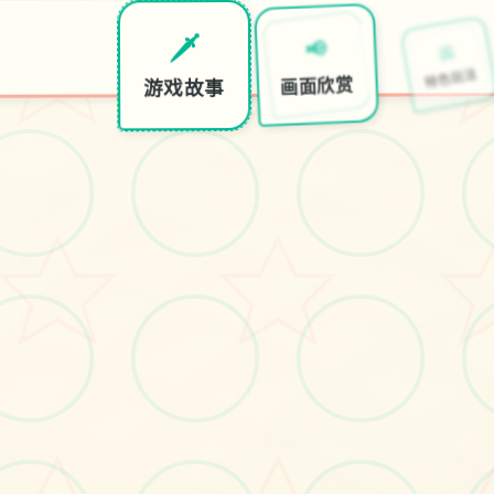
📀
📢
🗡️
特色玩法
画面欣赏
游戏故事
武侠剧情混合沙盒
名寻常少年，陷入
名，搅动天下大