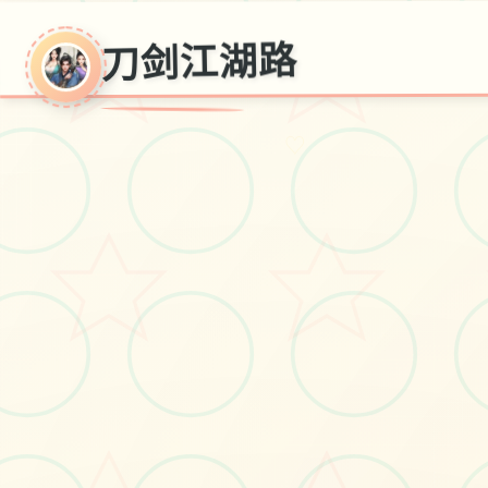
刀剑江湖路
♡
刀剑江湖路
《刀剑江湖路》是一款武侠RPG，传统
内容，体验横版即时战斗。玩家扮演一
江湖武林的血雨腥风，在纷争中成就侠