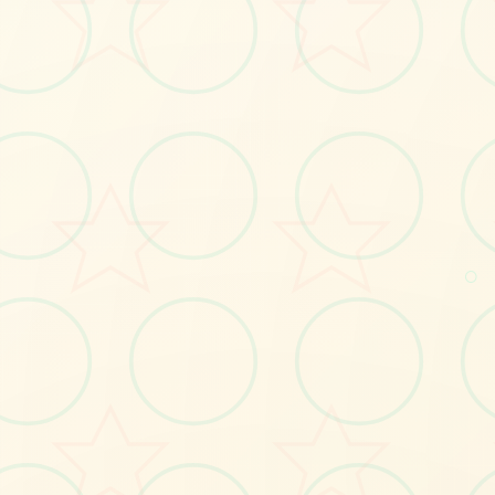
势，成为万人敬仰的大侠。》》》订阅创
体验倍增！
#武術
#角色扮演
○
立即体验
免费完整版游戏