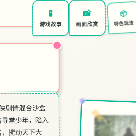
📦
📸
🧪
特色玩法
画面欣赏
游戏故事
武侠剧情混合沙盒
名寻常少年，陷入
名，搅动天下大