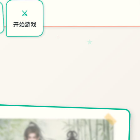
⚔️
开始游戏
○
★