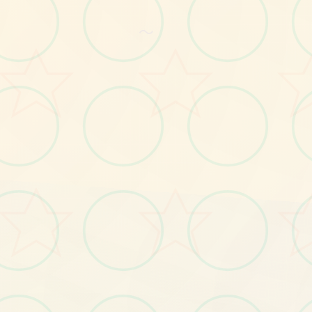
No.2
～