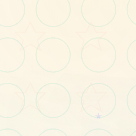
No.1
★