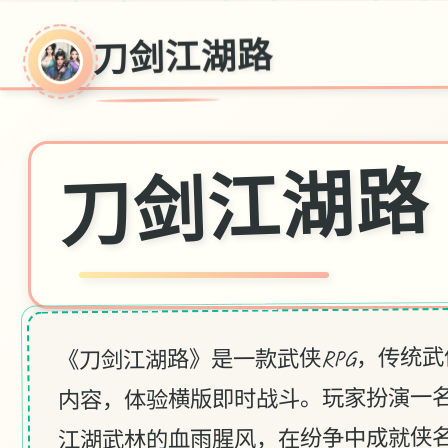
刀剑江湖路
刀剑江湖路
《刀剑江湖路》是一款武侠RPG，传统
内容，体验横版即时战斗。玩家扮演一
江湖武林的血雨腥风，在纷争中成就侠