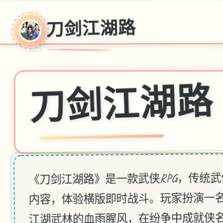
刀剑江湖路
刀剑江湖路
《刀剑江湖路》是一款武侠RPG，传统
内容，体验横版即时战斗。玩家扮演一
江湖武林的血雨腥风，在纷争中成就侠