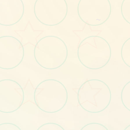
No.1
～