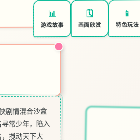
📱
🗓️
📊
特色玩法
画面欣赏
游戏故事
武侠剧情混合沙盒
名寻常少年，陷入
名，搅动天下大