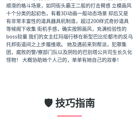
顺滑的格斗场景，如同街头霸王二般的打击臂感 立模画风
十个分类的起初色，有着3D动画一般动态场景 却后又是
有非常丰富性的道具器具机制造，超过200样式奇妙道具
等候阁下收集 街机手感，确实按照画风，充满检验性的
boss较量 我们的女主红玛瑙行移在新型巴比伦都市的反乌
托邦街道间之上步履维艰。 她及遇前来到帮派，犯罪集
团，腐败的警/察部门队以及阴险的巴别塔公共司生长久化
怪物！ 大概协助她个人己的，单单有她自己的双拳！
🛡️ 技巧指南