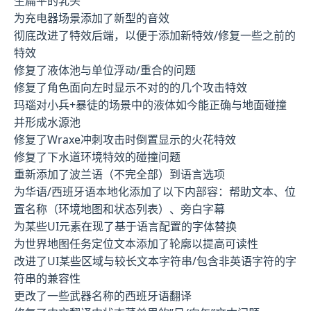
生扁平的乳头
为充电器场景添加了新型的音效
彻底改进了特效后端，以便于添加新特效/修复一些之前的
特效
修复了液体池与单位浮动/重合的问题
修复了角色面向左时显示不对的的几个攻击特效
玛瑙对小兵+暴徒的场景中的液体如今能正确与地面碰撞
并形成水源池
修复了Wraxe冲刺攻击时倒置显示的火花特效
修复了下水道环境特效的碰撞问题
重新添加了波兰语（不完全部）到语言选项
为华语/西班牙语本地化添加了以下内部容：帮助文本、位
置名称（环境地图和状态列表）、旁白字幕
为某些UI元素在现了基于语言配置的字体替换
为世界地图任务定位文本添加了轮廓以提高可读性
改进了UI某些区域与较长文本字符串/包含非英语字符的字
符串的兼容性
更改了一些武器名称的西班牙语翻译