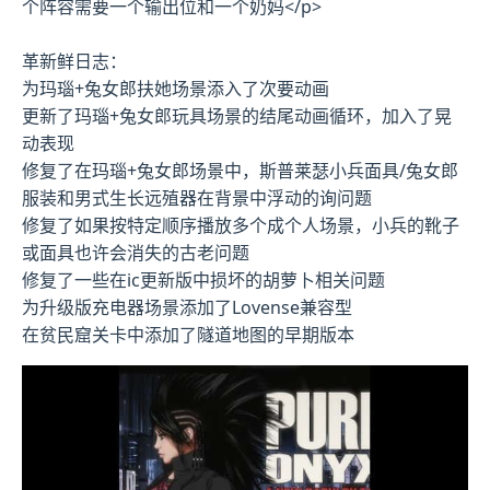
个阵容需要一个输出位和一个奶妈</p>
革新鲜日志：
为玛瑙+兔女郎扶她场景添入了次要动画
更新了玛瑙+兔女郎玩具场景的结尾动画循环，加入了晃
动表现
修复了在玛瑙+兔女郎场景中，斯普莱瑟小兵面具/兔女郎
服装和男式生长远殖器在背景中浮动的询问题
修复了如果按特定顺序播放多个成个人场景，小兵的靴子
或面具也许会消失的古老问题
修复了一些在ic更新版中损坏的胡萝卜相关问题
为升级版充电器场景添加了Lovense兼容型
在贫民窟关卡中添加了隧道地图的早期版本