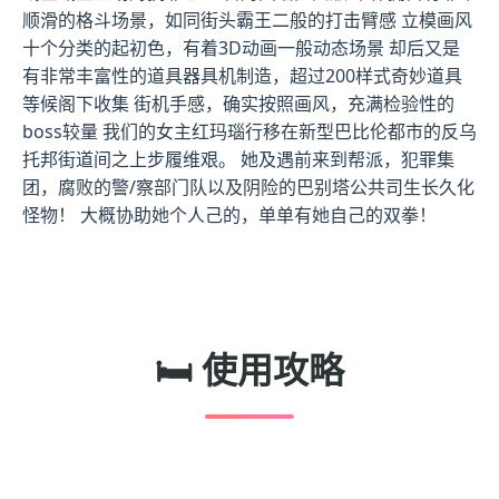
顺滑的格斗场景，如同街头霸王二般的打击臂感 立模画风
十个分类的起初色，有着3D动画一般动态场景 却后又是
有非常丰富性的道具器具机制造，超过200样式奇妙道具
等候阁下收集 街机手感，确实按照画风，充满检验性的
boss较量 我们的女主红玛瑙行移在新型巴比伦都市的反乌
托邦街道间之上步履维艰。 她及遇前来到帮派，犯罪集
团，腐败的警/察部门队以及阴险的巴别塔公共司生长久化
怪物！ 大概协助她个人己的，单单有她自己的双拳！
🛏️ 使用攻略