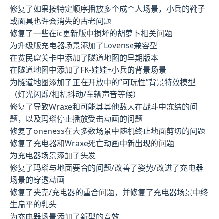
修复了如果按特定顺序播放多个成个人场景，小兵的靴子
或面具也许会消失的古老问题
修复了一些在ic更新版中损坏的胡萝卜相关问题
为升级版充电器场景添加了Lovense兼容型
在贫民窟关卡中添加了隧道地图的早期版本
在隧道地图中添加了FK-娃娃+小兵的背景场景
为隧道地图添加了正在开放中的”可玩性”背景特效模型
（灯光闪烁/相机抖动/车辆声音等候）
修复了导致Wraxe和可能其其他敌人在战斗中冻结的问
题，以及玛瑙停止播放受击动画的问题
修复了oneness在大多数场景中随机终止地面剪切的问题
修复了充电器和Wraxe死亡动画中新出现的问题
为充电器场景添加了头发
修复了玛瑙与地面要合的问题/改善了姿势/改进了充电器
场景的穿透动画
修复了夹克/充电器的重合问题，并修复了充电器场景中终
生扁平的乳头
为充电器场景添加了新型的音效