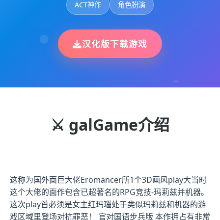
ACT神作
角色扮演
汉化版下载游戏
⚔️ galGame介绍
这称为国外面巨大佬Eromancer所1个3D画风play大当时
这个大佬的面作包含已超著名的RPG竞技-玛莉兹并机器。
这次play首必须是女主红玛瑙处于类似玛莉兹和机器的游
戏区域里登场对抗罪恶！ 官对国语步兵版 本作拥占有非常