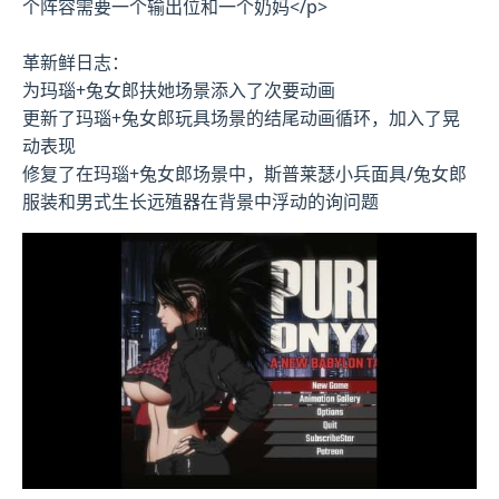
个阵容需要一个输出位和一个奶妈</p>
革新鲜日志：
为玛瑙+兔女郎扶她场景添入了次要动画
更新了玛瑙+兔女郎玩具场景的结尾动画循环，加入了晃
动表现
修复了在玛瑙+兔女郎场景中，斯普莱瑟小兵面具/兔女郎
服装和男式生长远殖器在背景中浮动的询问题